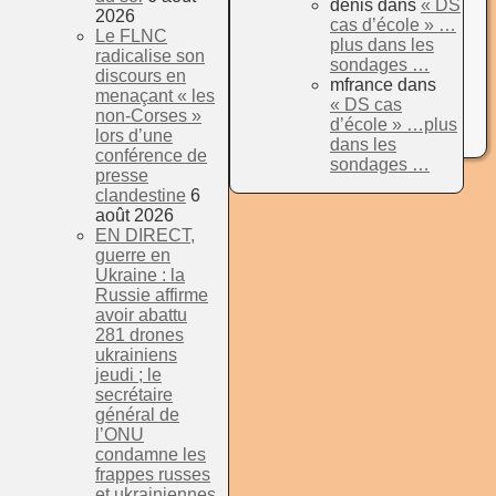
denis
dans
« DS
2026
cas d’école » …
Le FLNC
plus dans les
radicalise son
sondages …
discours en
mfrance
dans
menaçant « les
« DS cas
non-Corses »
d’école » …plus
lors d’une
dans les
conférence de
sondages …
presse
clandestine
6
août 2026
EN DIRECT,
guerre en
Ukraine : la
Russie affirme
avoir abattu
281 drones
ukrainiens
jeudi ; le
secrétaire
général de
l’ONU
condamne les
frappes russes
et ukrainiennes