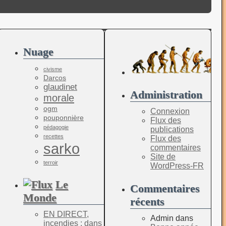
Nuage
civisme
Darcos
glaudinet
Administration
morale
ogm
Connexion
pouponnière
Flux des
pédagogie
publications
recettes
Flux des
sarko
commentaires
Site de
terroir
WordPress-FR
Le
Commentaires
Monde
récents
EN DIRECT,
Admin
dans
incendies : dans