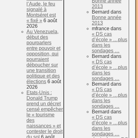
Bonne année
l’Aude, le feu
2013
signalé à
Bernard
dans
Montséret est
Bonne année
« fixé »
6 août
2013
2026
mfrance
dans
Au Venezuela,
« DS cas
début des
d’école » …plus
pourparlers
dans les
entre pouvoir et
sondages …
opposition, qui
Bernard
dans
pourraient
« DS cas
déboucher sur
d’école » …plus
une transition
dans les
politique et des
sondages …
élections
6 août
Bernard
dans
2026
« DS cas
Etats-Unis :
d’école » …plus
Donald Trump
dans les
prend un décret
sondages …
censé empêcher
Bernard
dans
le « tourisme
« DS cas
des
d’école » …plus
naissances » et
dans les
contester le droit
sondages …
du sol
6 août