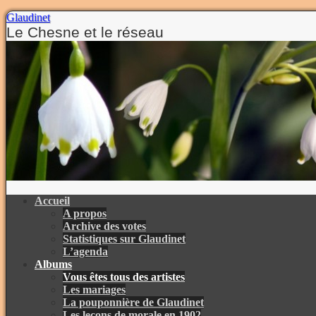
Glaudinet
Le Chesne et le réseau
Aller
au
contenu
Aller
Accueil
au
A propos
contenu
Archive des votes
Statistiques sur Glaudinet
L’agenda
Albums
Vous êtes tous des artistes
Les mariages
La pouponnière de Glaudinet
Les leçons de morale en 1902