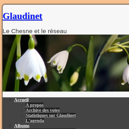
Glaudinet
Le Chesne et le réseau
Aller
au
contenu
Aller
Accueil
au
A propos
contenu
Archive des votes
Statistiques sur Glaudinet
L’agenda
Albums